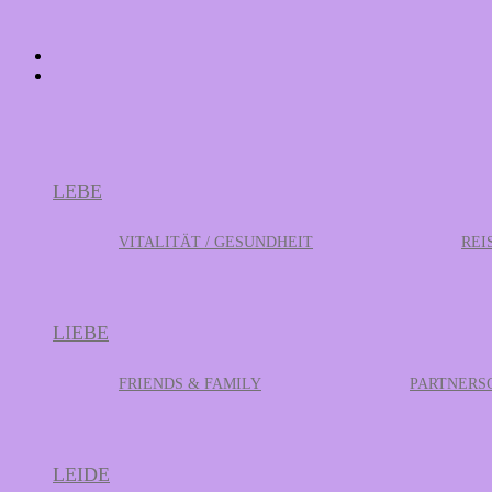
LEBE
VITALITÄT / GESUNDHEIT
REI
LIEBE
FRIENDS & FAMILY
PARTNERS
LEIDE